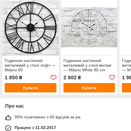
Годинник настінний
Годинник настінний
Годи
металевий у стилі лофт —
металевий у стилі вінтаж
мета
Milano 60
— Milano White 80 cm
— Mi
1 850
2 802
1 9
₴
₴
Купити
Купити
Про нас
99% позитивних з 90 відгуків за рік
Працює з 11.02.2017