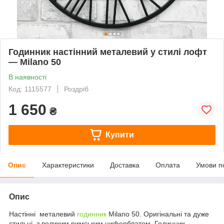
Годинник настінний металевий у стилі лофт
— Milano 50
В наявності
Код: 1115577
Роздріб
1 650
₴
Купити
Опис
Характеристики
Доставка
Оплата
Умови п
Опис
Настінні металевий
годинник
Milano 50. Оригінальні та дуже
стильні, з великим римським циферблатом. Годинник