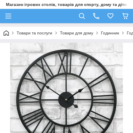
Магазин ігрових столів, товарів для спорту, дому та дітей
Товари та послуги
Товари для дому
Годинник
Го