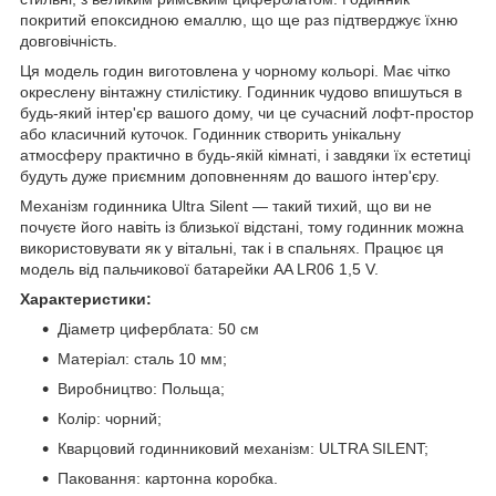
покритий епоксидною емаллю, що ще раз підтверджує їхню
довговічність.
Ця модель годин виготовлена у чорному кольорі. Має чітко
окреслену вінтажну стилістику. Годинник чудово впишуться в
будь-який інтер'єр вашого дому, чи це сучасний лофт-простор
або класичний куточок. Годинник створить унікальну
атмосферу практично в будь-якій кімнаті, і завдяки їх естетиці
будуть дуже приємним доповненням до вашого інтер'єру.
Механізм годинника Ultra Silent — такий тихий, що ви не
почуєте його навіть із близької відстані, тому годинник можна
використовувати як у вітальні, так і в спальнях. Працює ця
модель від пальчикової батарейки AA LR06 1,5 V.
Характеристики:
Діаметр циферблата: 50 cм
Матеріал: сталь 10 мм;
Виробництво: Польща;
Колір: чорний;
Кварцовий годинниковий механізм: ULTRA SILENT;
Паковання: картонна коробка.