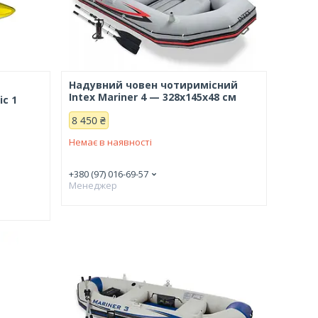
Надувний човен чотиримісний
Intex Mariner 4 — 328х145х48 см
ic 1
8 450 ₴
Немає в наявності
+380 (97) 016-69-57
Менеджер