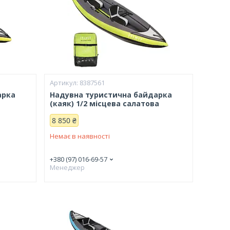
8387561
арка
Надувна туристична байдарка
(каяк) 1/2 місцева салатова
8 850 ₴
Немає в наявності
+380 (97) 016-69-57
Менеджер