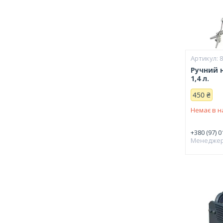
Ручний н
1,4 л.
450 ₴
Немає в н
+380 (97) 0
Менедже