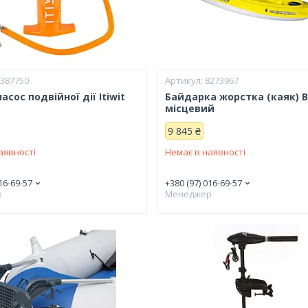
8387750
8273967
асос подвійної дії Itiwit
Байдарка жорстка (каяк) B
місцевий
9 845 ₴
аявності
Немає в наявності
16-69-57
+380 (97) 016-69-57
р
Менеджер