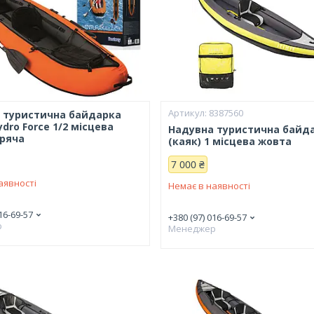
8387560
 туристична байдарка
ydro Force 1/2 місцева
Надувна туристична байд
ряча
(каяк) 1 місцева жовта
7 000 ₴
аявності
Немає в наявності
16-69-57
+380 (97) 016-69-57
р
Менеджер