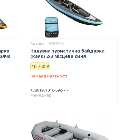
8387564
арка
Надувна туристична байдарка
аряча
(каяк) 2/3 місцева синя
10 750 ₴
Немає в наявності
+380 (97) 016-69-57
Менеджер