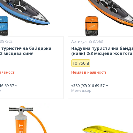
8387562
8387563
 туристична байдарка
Надувна туристична байд
/2 місцева синя
(каяк) 2/3 місцева жовтог
10 750 ₴
аявності
Немає в наявності
16-69-57
+380 (97) 016-69-57
р
Менеджер