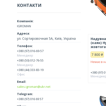
КОНТАКТИ
IGROMAN
ул. Сортировочная 5А, Київ, Україна
Надувна
(каяк) H
жовтога
+380 (97) 016-69-57
7 800 ₴
Менеджер
+380 (50) 012-76-55
Немає в н
Менеджер
+380 (44) 333-83-19
+380 (97) 0
Офис
Менедже
sales.igroman@ukr.net
+380 (97) 016 69 57