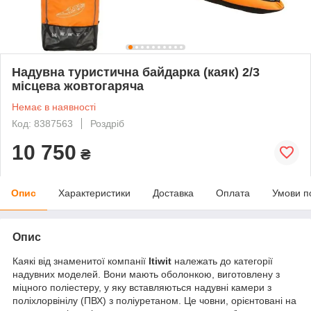
Надувна туристична байдарка (каяк) 2/3
місцева жовтогаряча
Немає в наявності
Код: 8387563
Роздріб
10 750
₴
Опис
Характеристики
Доставка
Оплата
Умови п
Опис
Каякі від знаменитої компанії
Itiwit
належать до категорії
надувних моделей. Вони мають оболонкою, виготовлену з
міцного поліестеру, у яку вставляються надувні камери з
поліхлорвінілу (ПВХ) з поліуретаном. Це човни, орієнтовані на