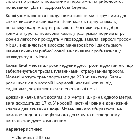
сплави по річках із невеликими порогами, на риболовлю,
полювання, Довгі подорожі біля берега.
Каякі укомплектовані надувними сидіннями зі зручними для
спини високими спинками. Вони мають гарну стійкість,
невелику осад, малу вітрильність. Човники здатні добре
тримати курс на невисокій хвилі, у разі різких поривів вітру.
Вони з легкістю проходять мілководді, завали, зарослі тросом
місця, вирізняються високою маневровістю і дають змогу
шанувальникам рибної ловлі, мисливцям пробиватися у
важкодоступні місця.
Каяки Itiwit мають широке надувне дно, трохи піднятий ніс, що
забезпечується трьома плавниками, страхуваним тросом.
Моделі можуть транспортувати до 220 кг. вантажу. Багаж
розміщується в носовій і кормовій частині човна, під
сидіннями, закріплюється за спеціальні петлі.
Довжина каяка Itiwit досягає 3,8 метрів, ширина одного метра,
вага доходить до 17 кг. У носовій частині човна є дренажний
клапан для зливання води. Човен швидко збирається, не
вимагає жодного спеціального догляду та в складеному
вигляді стає дуже компактним.
Характеристики:
Довжина: 382 см