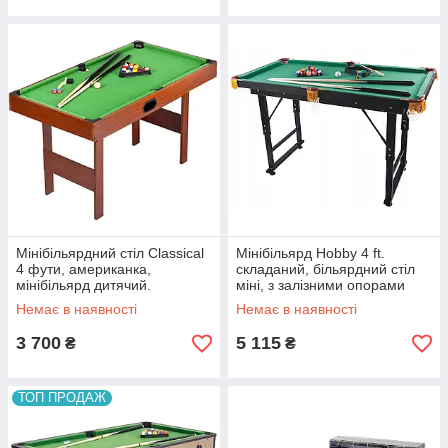
Мінібільярдний стіл Classical
Мінібільярд Hobby 4 ft.
4 фути, американка,
складаний, більярдний стіл
мінібільярд дитячий.
міні, з залізними опорами
Немає в наявності
Немає в наявності
3 700
5 115
₴
₴
ТОП ПРОДАЖ