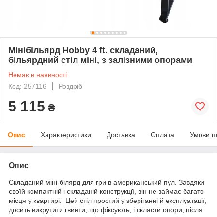
Мінібільярд Hobby 4 ft. складаний,
більярдний стіл міні, з залізними опорами
Немає в наявності
Код: 257116
Роздріб
5 115
₴
Опис
Характеристики
Доставка
Оплата
Умови п
Опис
Складаний міні-білярд для гри в американський пул. Завдяки
своїй компактній і складаній конструкції, він не займає багато
місця у квартирі. Цей стіл простий у зберіганні й експлуатації,
досить викрутити гвинти, що фіксують, і скласти опори, після