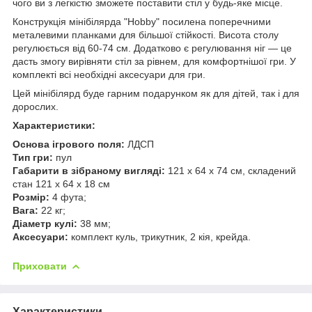
чого ви з легкістю зможете поставити стіл у будь-яке місце.
Конструкція мінібілярда "Hobby" посилена поперечними
металевими планками для більшої стійкості. Висота столу
регулюється від 60-74 см. Додатково є регулювання ніг — це
дасть змогу вирівняти стіл за рівнем, для комфортнішої гри. У
комплекті всі необхідні аксесуари для гри.
Цей мінібілярд буде гарним подарунком як для дітей, так і для
дорослих.
Характеристики:
Основа ігрового поля:
ЛДСП
Тип гри:
пул
Габарити в зібраному вигляді:
121 х 64 х 74 см, складений
стан 121 х 64 х 18 см
Розмір:
4 фута;
Вага:
22 кг;
Діаметр кулі:
38 мм;
Аксесуари:
комплект куль, трикутник, 2 кія, крейда.
Приховати
Характеристики