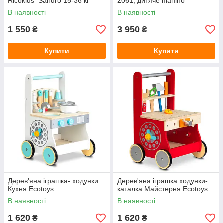
Ricokids Sandro 15-36 кг
2061, дитяче піаніно
В наявності
В наявності
1 550
3 950
₴
₴
Купити
Купити
Дерев'яна іграшка- ходунки
Дерев'яна іграшка ходунки-
Кухня Ecotoys
каталка Майстерня Ecotoys
В наявності
В наявності
1 620
1 620
₴
₴