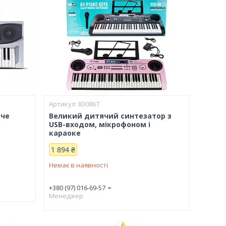
830867
яче
Великий дитячий синтезатор з
е
USB-входом, мікрофоном і
караоке
1 894 ₴
Немає в наявності
+380 (97) 016-69-57
Менеджер