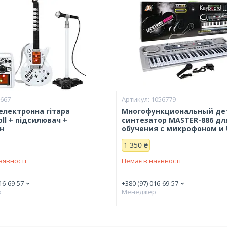
5667
1056779
електронна гітара
Многофункциональный де
oll + підсилювач +
синтезатор MASTER-886 дл
н
обучения с микрофоном и 
1 350 ₴
аявності
Немає в наявності
16-69-57
+380 (97) 016-69-57
р
Менеджер