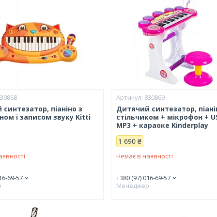
830868
830869
синтезатор, піаніно з
Дитячий синтезатор, піанін
ом і записом звуку Kitti
стільчиком + мікрофон + U
MP3 + караоке Kinderplay
1 690 ₴
аявності
Немає в наявності
16-69-57
+380 (97) 016-69-57
р
Менеджер