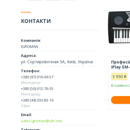
КОНТАКТИ
IGROMAN
ул. Сортировочная 5А, Київ, Україна
Професі
iPlay EM
3 950 ₴
+380 (97) 016-69-57
Менеджер
В наявнос
+380 (50) 012-76-55
Менеджер
+380 (44) 333-83-19
Офис
sales.igroman@ukr.net