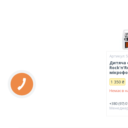
Дитяча 
Rock'n'R
мікрофо
1 350 ₴
Немає в н
+380 (97) 0
Менедже