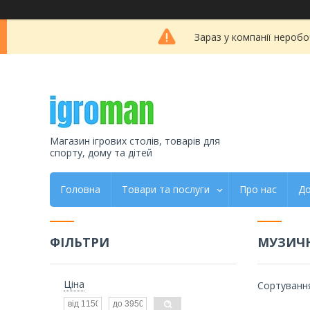
Зараз у компанії неробо
Магазин ігрових столів, товарів для
спорту, дому та дітей
Головна
Товари та послуги
Про нас
До
ФІЛЬТРИ
МУЗИЧН
Ціна