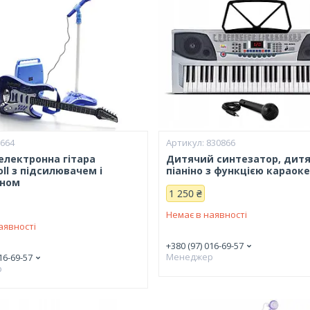
5664
830866
електронна гітара
Дитячий синтезатор, дит
oll з підсилювачем і
піаніно з функцією караок
оном
1 250 ₴
Немає в наявності
аявності
+380 (97) 016-69-57
Менеджер
16-69-57
р