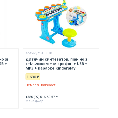
830870
о зі
Дитячий синтезатор, піаніно зі
SB +
стільчиком + мікрофон + USB +
MP3 + караоке Kinderplay
1 690 ₴
Немає в наявності
+380 (97) 016-69-57
Менеджер