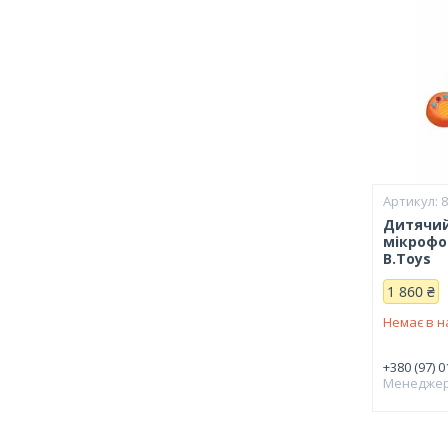
Дитячий 
мікрофон
B.Toys
1 860 ₴
Немає в н
+380 (97) 0
Менедже