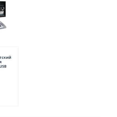
тский
я
USB