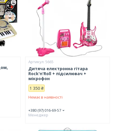
5665
дом,
Дитяча електронна гітара
Rock'n'Roll + підсилювач +
мікрофон
1 350 ₴
Немає в наявності
+380 (97) 016-69-57
Менеджер