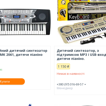
йний дитячий синтезатор
Дитячий синтезатор, з
-MK 2061, дитяче піаніно
підтримкою MP3 і USB-вхо
дитяче піаніно.
1 150 ₴
ті
Немає в наявності
Купити
+380 (97) 016-69-57
Менеджер