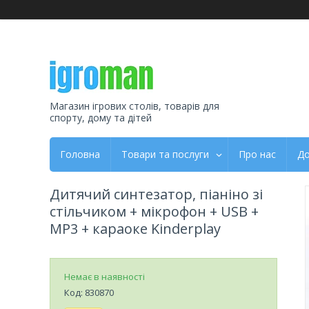
Магазин ігрових столів, товарів для
спорту, дому та дітей
Головна
Товари та послуги
Про нас
До
Дитячий синтезатор, піаніно зі
стільчиком + мікрофон + USB +
MP3 + караоке Kinderplay
Немає в наявності
Код:
830870