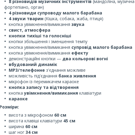
8 різновидів музичних інструментів
(мандоліна, музична 
фортепіано, орган)
4 різновиди супроводу малого барабана
4 звуки тварин
(Кішка, собака, жаба, птиця)
кнопка увімкнення/вимикання
звука
свист, атмосфера
кнопки тихіші та голосніші
кнопки збільшення і
зменшення темпу
кнопка увімкнення/вимикання
супровід малого барабана
кнопка увімкнення/вимикання
ефекту
демонстраційні кнопки —
два кольорові вогні
вбудований динамік
MP3/телефонне
з'єднання можливе
можливість під'єднання
банка живлення
мікрофон із перемикачем караоке
кнопка запису та відтворення
кнопка
увімкнення/вимикання
клавіатури
караоке
Розміри:
висота з мікрофоном
60 см
висота клавіші клавіатури
45 см
ширина
60 см
шаг ног
34 см