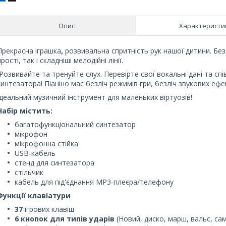
Опис
Характеристи
Прекрасна іграшка
,
розвивальна спритність рук нашої дитини. Безл
прості, так і складніші мелодійні лінії.
Розвивайте та тренуйте слух. Перевірте свої вокальні дані та сп
синтезатора! Піаніно має безліч режимів гри, безліч звукових еф
Ідеальний музичний інструмент для маленьких віртуозів!
Набір містить:
багатофункціональний синтезатор
мікрофон
мікрофонна стійка
USB-кабель
стенд для синтезатора
стільчик
кабель для під'єднання MP3-плеєра/телефону
Функції клавіатури
37
ігрових клавіш
6 кнопок для типів ударів
(Новий, диско, марш, вальс, са