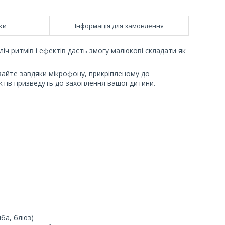
ки
Інформація для замовлення
іч ритмів і ефектів дасть змогу малюкові складати як
івайте завдяки мікрофону, прикріпленому до
ектів призведуть до захоплення вашої дитини.
мба, блюз)