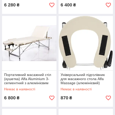
6 280
6 400
₴
₴
Портативний масажний стіл
Універсальний підголівник
(кушетка) Alfa Aluminium 3-
для масажного стола Alfa
сегментний з алюмінієвим
Massage (алюмінієвий)
каркасом, ширина 70 см
Немає в наявності
Немає в наявності
6 800
870
₴
₴