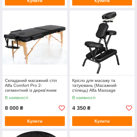
Купити
Купити
Складаний масажний стіл
Крісло для масажу та
Alfa Comfort Pro 2-
татуювань (Масажний
сегментний із дерев'яним
стілець) Alfa Massage
каркасом, ширина 70 см
Folding-1 Black
В наявності
В наявності
8 000
4 350
₴
₴
Купити
Купити