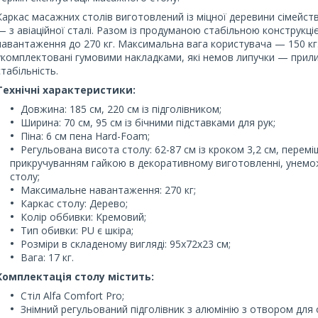
Каркас масажних столів виготовлений із міцної деревини сімейств
— з авіаційної сталі.
Разом із продуманою стабільною конструкці
навантаження до 270 кг. Максимальна вага користувача — 150 кг. 
укомплектовані гумовими накладками, які немов липучки — прили
стабільність.
Технічні характеристики:
Довжина: 185 см, 220 см із підголівником;
Ширина: 70 см, 95 см із бічними підставками для рук;
Піна: 6 см пена Hard-Foam;
Регульована висота столу: 62-87 см із кроком 3,2 см, перем
прикручуванням гайкою в декоративному виготовленні, унем
столу;
Максимальне навантаження: 270 кг;
Каркас столу: Дерево;
Колір оббивки: Кремовий;
Тип обивки: PU є шкіра;
Розміри в складеному вигляді: 95х72х23 см;
Вага: 17 кг.
Комплектація столу містить:
Стіл Alfa Comfort Pro;
Знімний регульований підголівник з алюмінію з отвором для