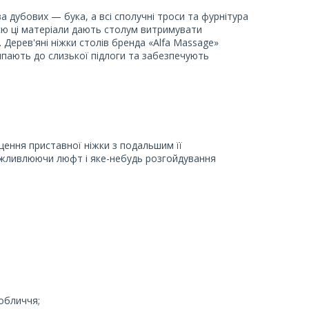
а дубових — бука, а всі сполучні троси та фурнітура
єю ці матеріали дають столум витримувати
Дерев'яні ніжки столів бренда «Alfa Massage»
пають до слизької підлоги та забезпечують
іщення приставної ніжки з подальшим її
ожливлюючи люфт і яке-небудь розгойдування
 обличчя;