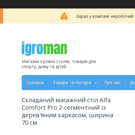
Зараз у компанії неробочий
Магазин ігрових столів, товарів для
спорту, дому та дітей
Головна
Товари та послуги
Про нас
До
Складаний масажний стіл Alfa
Comfort Pro 2-сегментний із
дерев'яним каркасом, ширина
70 см