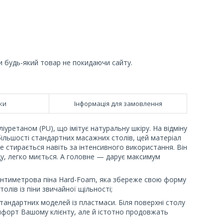
и будь-який товар не покидаючи сайту.
ки
Інформація для замовлення
ліуретаном (PU), що імітує натуральну шкіру. На відміну
 більшості стандартних масажних столів, цей матеріал
не стирається навіть за інтенсивного використання. Він
оду, легко миється. А головне — дарує максимум
сантиметрова піна Hard-Foam, яка збереже свою форму
лів із піни звичайної щільності;
стандартних моделей із пластмаси. Біля поверхні столу
омфорт Вашому клієнту, але й істотно продовжать