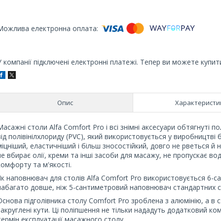
У компанії підключені електронні платежі. Тепер ви можете купит
Опис
Характеристи
Масажні столи Alfa Comfort Pro і всі знімні аксесуари обтягнуті по
від полівінілхлориду (PVC), який використовується у виробництві
міцніший, еластичніший і більш зносостійкий, довго не рветься й 
не вбирає олії, креми та інші засоби для масажу, не пропускає в
комфорту та м'якості.
Як наповнювач для столів Alfa Comfort Pro використовується 6-
набагато довше, ніж 5-сантиметровий наповнювач стандартних сто
Основа підголівника столу Comfort Pro зроблена з алюмінію, а в 
закруглені кути. Ці поліпшення не тільки нададуть додатковий к
термін експлуатації масажного столу.