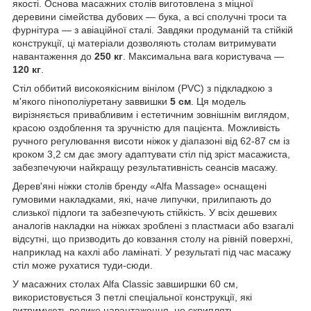
якості. Основа масажних столів виготовлена з міцної
деревини сімейства дубових — бука, а всі сполучні троси та
фурнітура — з авіаційної сталі.
Завдяки продуманій та стійкій
конструкції, ці матеріали дозволяють столам витримувати
навантаження до
250 кг
. Максимальна вага користувача —
120 кг
.
Стіл оббитий високоякісним вінілом (PVC) з підкладкою з
м'якого пінополіуретану заввишки
5 см
. Ця модель
вирізняється привабливим і естетичним зовнішнім виглядом,
красою оздоблення та зручністю для пацієнта. Можливість
ручного регулювання висоти ніжок у діапазоні від 62-87 см із
кроком 3,2 см дає змогу адаптувати стіл під зріст масажиста,
забезпечуючи найкращу результативність сеансів масажу.
Дерев'яні ніжки столів бренду «Alfa Massage» оснащені
гумовими накладками, які, наче липучки, прилипають до
слизької підлоги та забезпечують стійкість. У всіх дешевих
аналогів накладки на ніжках зроблені з пластмаси або взагалі
відсутні, що призводить до ковзання столу на рівній поверхні,
наприклад на кахлі або ламінаті. У результаті під час масажу
стіл може рухатися туди-сюди.
У масажних столах Alfa Classic завширшки 60 см,
використовується 3 петлі спеціальної конструкції, які
витримують велике навантаження, не скриплять,