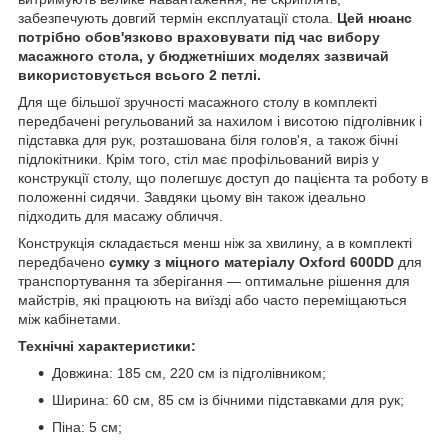
забезпечують довгий термін експлуатації стола.
Цей нюанс
потрібно обов'язково враховувати під час вибору
масажного стола, у бюджетніших моделях зазвичай
використовується всього 2 петлі.
Для ще більшої зручності масажного столу в комплекті
передбачені регульований за нахилом і висотою підголівник і
підставка для рук, розташована біля голов'я, а також бічні
підлокітники. Крім того, стіл має профільований виріз у
конструкції столу, що полегшує доступ до пацієнта та роботу в
положенні сидячи. Завдяки цьому він також ідеально
підходить для масажу обличчя.
Конструкція складається менш ніж за хвилину, а в комплекті
передбачено
сумку з міцного матеріалу Oxford 600DD
для
транспортування та зберігання — оптимальне рішення для
майстрів, які працюють на виїзді або часто переміщаються
між кабінетами.
Технічні характеристики:
Довжина: 185 см, 220 см із підголівником;
Ширина: 60 см, 85 см із бічними підставками для рук;
Піна: 5 см;