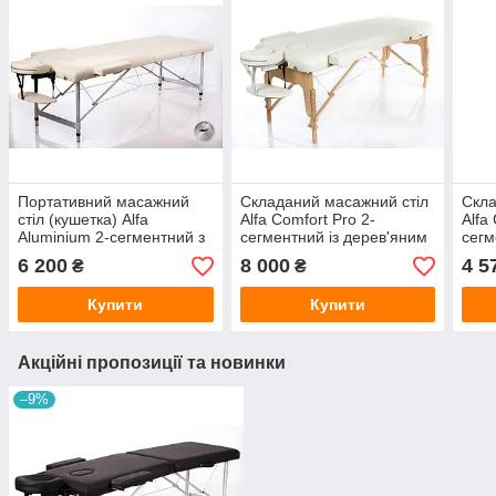
Портативний масажний
Складаний масажний стіл
Скла
стіл (кушетка) Alfa
Alfa Comfort Pro 2-
Alfa 
Aluminium 2-сегментний з
сегментний із дерев'яним
сегм
алюмінієвим каркасом,
каркасом, ширина 70 см
карк
6 200
8 000
4 5
₴
₴
ширина 70 см
Купити
Купити
Акційні пропозиції та новинки
–9%