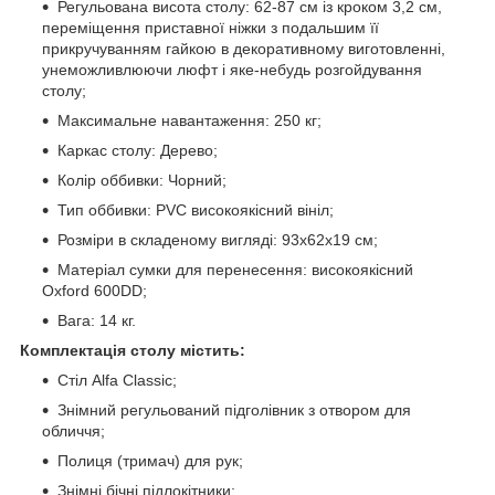
Регульована висота столу: 62-87 см із кроком 3,2 см,
переміщення приставної ніжки з подальшим її
прикручуванням гайкою в декоративному виготовленні,
унеможливлюючи люфт і яке-небудь розгойдування
столу;
Максимальне навантаження: 250 кг;
Каркас столу: Дерево;
Колір оббивки: Чорний;
Тип оббивки: PVC високоякісний вініл;
Розміри в складеному вигляді: 93х62х19 см;
Матеріал сумки для перенесення: високоякісний
Oxford 600DD;
Вага: 14 кг.
Комплектація столу містить:
Стіл Alfa Classic;
Знімний регульований підголівник з отвором для
обличчя;
Полиця (тримач) для рук;
Знімні бічні підлокітники;