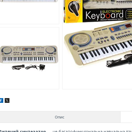
Опис
Дитячий синтезатор
— це багатофункціональна навчальна ігра