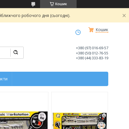
Кошик
йближчого робочого дня (сьогодні).
Кошик
+380 (97) 016-69-57
+380 (50) 012-76-55
+380 (44) 333-83-19
акти