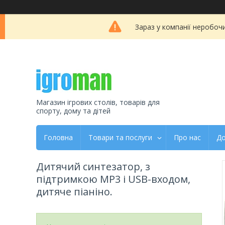
Зараз у компанії неробоч
Магазин ігрових столів, товарів для
спорту, дому та дітей
Головна
Товари та послуги
Про нас
До
Дитячий синтезатор, з
підтримкою MP3 і USB-входом,
дитяче піаніно.