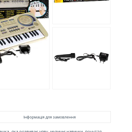
Інформація для замовлення
шка, яка розвиває уяву, музичні навички, почуття