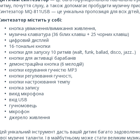
ритму, почуття слуху, а також допомагає пробудити музичну при
Синтезатор MQ-811USB
— це унікальна пропозиція для всіх дітей,
Синтезатор містить у собі:
кнопка увімкнення/вимикання живлення,
музична клавіатура (36 білих клавіш + 25 чорних клавіш)
цифровий дисплей
16-тональні кнопки
кнопки для запуску 10 ритмів (walt, funk, ballad, disco, jazz...)
кнопки для активації барабанів
демонстраційна кнопка (6 мелодій)
кнопки керування гучністю MP3
кнопки регулювання гучності,
кнопки настроювання темпу
кнопка запису
вихід мікрофона
вхід USB
гучномовець
мікрофон
джерело живлення
Цей унікальний інструмент дасть вашій дитині багато задоволенн
свої музичні таланти. І в майбутньому може стати великим музи