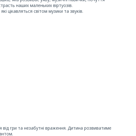
страсть наших маленьких віртуозів.
 які цікавляться світом музики та звуків.
я від гри та незабутні враження. Дитина розвиватиме
кантом.