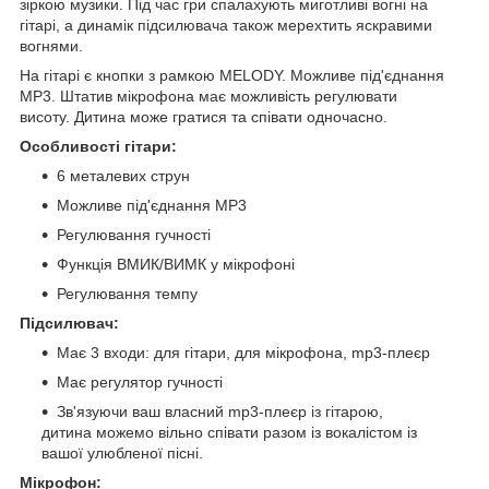
зіркою музики. Під час гри спалахують миготливі вогні на
гітарі, а динамік підсилювача також мерехтить яскравими
вогнями.
На гітарі є кнопки з рамкою MELODY. Можливе під'єднання
MP3. Штатив мікрофона має можливість регулювати
висоту. Дитина може гратися та співати одночасно.
Особливості гітари:
6 металевих струн
Можливе під'єднання MP3
Регулювання гучності
Функція ВМИК/ВИМК у мікрофоні
Регулювання темпу
Підсилювач:
Має 3 входи: для гітари, для мікрофона, mp3-плеєр
Має регулятор гучності
Зв'язуючи ваш власний mp3-плеєр із гітарою,
дитина можемо вільно співати разом із вокалістом із
вашої улюбленої пісні.
Мікрофон: