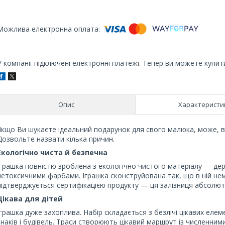
У компанії підключені електронні платежі. Тепер ви можете купит
Опис
Характеристи
Якщо Ви шукаєте ідеальний подарунок для свого малюка, може, ва
Дозвольте назвати кілька причин.
Екологічно чиста й безпечна
Іграшка повністю зроблена з екологічно чистого матеріалу — де
нетоксичними фарбами. Іграшка сконструйована так, що в ній не
підтверджується сертифікацією продукту — ця залізниця абсолют
Цікава для дітей
Іграшка дуже захоплива. Набір складається з безлічі цікавих елем
знаків і будівель. Траси створюють цікавий маршрут із численним