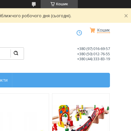
Кошик
йближчого робочого дня (сьогодні).
Кошик
+380 (97) 016-69-57
+380 (50) 012-76-55
+380 (44) 333-83-19
акти