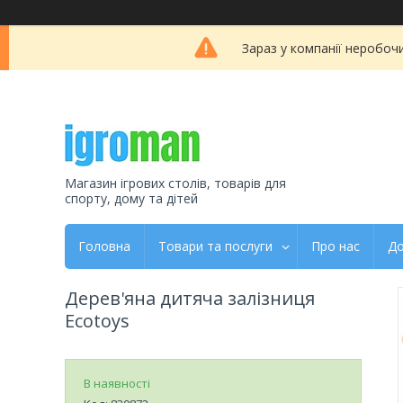
Зараз у компанії неробоч
Магазин ігрових столів, товарів для
спорту, дому та дітей
Головна
Товари та послуги
Про нас
До
Дерев'яна дитяча залізниця
Ecotoys
В наявності