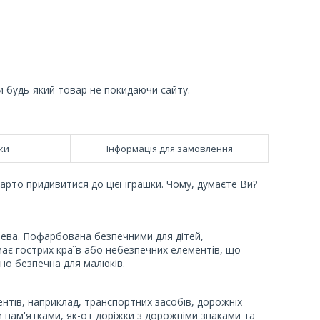
и будь-який товар не покидаючи сайту.
ки
Інформація для замовлення
рто придивитися до цієї іграшки. Чому, думаєте Ви?
рева. Пофарбована безпечними для дітей,
має гострих країв або небезпечних елементів, що
но безпечна для малюків.
ентів, наприклад, транспортних засобів, дорожніх
и пам'ятками, як-от доріжки з дорожніми знаками та