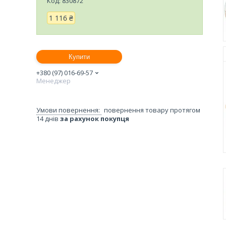
Код:
830872
1 116 ₴
Купити
+380 (97) 016-69-57
Менеджер
повернення товару протягом
14 днів
за рахунок покупця