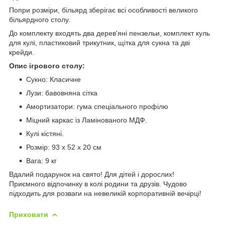
Попри розміри, більярд зберігає всі особливості великого
більярдного столу.
До комплекту входять два дерев'яні пензельи, комплект куль
для кулі, пластиковий трикутник, щітка для сукна та дві
крейди.
Опис ігрового столу:
Сукно: Класичне
Лузи: бавовняна сітка
Амортизатори: гума спеціального профілю
Міцний каркас із Ламінованого МДФ.
Кулі кістяні.
Розмір: 93 x 52 x 20 см
Вага: 9 кг
Вдалий подарунок на свято! Для дітей і дорослих!
Приємного відпочинку в колі родини та друзів. Чудово
підходить для розваги на невеликій корпоративній вечірці!
Приховати