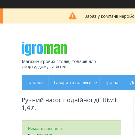
Зараз у компанії неробо
Магазин ігрових столів, товарів для
спорту, дому та дітей
Головна
Товари та послуги
Про нас
До
Ручний насос подвійної дії Itiwit
1,4 л.
Немає в наявності