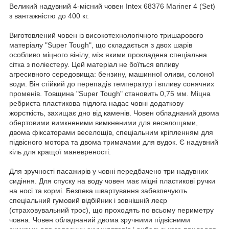
Великий надувний 4-місний човен Intex 68376 Mariner 4 (Set)
з вантажністю до 400 кг.
Виготовлений човен із високотехнологічного тришарового
матеріалу "Super Tough", що складається з двох шарів
особливо міцного вінілу, між якими прокладена спеціальна
сітка з поліестеру. Цей матеріал не боїться впливу
агресивного середовища: бензину, машинної оливи, солоної
води. Він стійкий до перепадів температур і впливу сонячних
променів. Товщина "Super Tough" становить 0,75 мм. Міцна
ребриста пластикова підлога надає човні додаткову
жорсткість, захищає дно від каменів. Човен обладнаний двома
обертовими вимкненими вимкненими для веселощами,
двома фіксаторами веселощів, спеціальним кріпленням для
підвісного мотора та двома тримачами для вудок. Є надувний
кіль для кращої маневреності.
Для зручності пасажирів у човні передбачено три надувних
сидіння. Для спуску на воду човен має міцні пластикові ручки
на носі та кормі. Безпека швартування забезпечують
спеціальний гумовий відбійник і зовнішній леєр
(страховувальний трос), що проходять по всьому периметру
човна. Човен обладнаний двома зручними підвісними