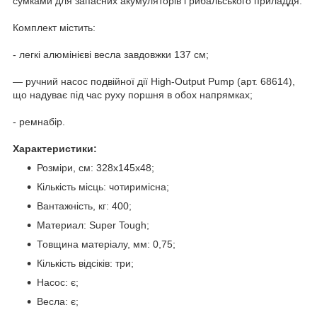
сумками для запасних акумуляторів і рибальського приладдя.
Комплект містить:
- легкі алюмінієві весла завдовжки 137 см;
— ручний насос подвійної дії High-Output Pump (арт. 68614),
що надуває під час руху поршня в обох напрямках;
- ремнабір.
Характеристики:
Розміри, см: 328х145х48;
Кількість місць: чотиримісна;
Вантажність, кг: 400;
Материал: Super Tough;
Товщина матеріалу, мм: 0,75;
Кількість відсіків: три;
Насос: є;
Весла: є;