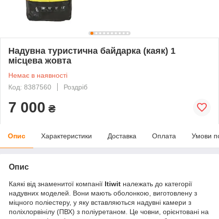
Надувна туристична байдарка (каяк) 1
місцева жовта
Немає в наявності
Код: 8387560
Роздріб
7 000
₴
Опис
Характеристики
Доставка
Оплата
Умови п
Опис
Каякі від знаменитої компанії
Itiwit
належать до категорії
надувних моделей. Вони мають оболонкою, виготовлену з
міцного поліестеру, у яку вставляються надувні камери з
поліхлорвінілу (ПВХ) з поліуретаном. Це човни, орієнтовані на