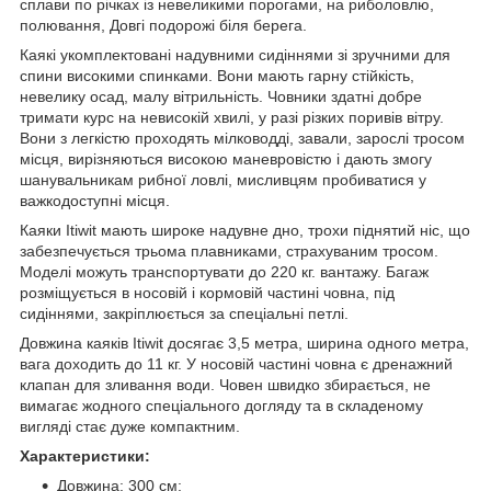
сплави по річках із невеликими порогами, на риболовлю,
полювання, Довгі подорожі біля берега.
Каякі укомплектовані надувними сидіннями зі зручними для
спини високими спинками. Вони мають гарну стійкість,
невелику осад, малу вітрильність. Човники здатні добре
тримати курс на невисокій хвилі, у разі різких поривів вітру.
Вони з легкістю проходять мілководді, завали, зарослі тросом
місця, вирізняються високою маневровістю і дають змогу
шанувальникам рибної ловлі, мисливцям пробиватися у
важкодоступні місця.
Каяки Itiwit мають широке надувне дно, трохи піднятий ніс, що
забезпечується трьома плавниками, страхуваним тросом.
Моделі можуть транспортувати до 220 кг. вантажу. Багаж
розміщується в носовій і кормовій частині човна, під
сидіннями, закріплюється за спеціальні петлі.
Довжина каяків Itiwit досягає 3,5 метра, ширина одного метра,
вага доходить до 11 кг. У носовій частині човна є дренажний
клапан для зливання води. Човен швидко збирається, не
вимагає жодного спеціального догляду та в складеному
вигляді стає дуже компактним.
Характеристики:
Довжина: 300 см;