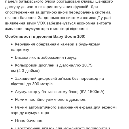
панелі батьківського блока розташовані клавіші швидкого
доступу до часто використовуваних функцій. Для
спостереження за дитиною вночі передбачена система
нічного бачення. За допомогою системи активації у разі
виявлення звуку VOX забезпечується економна витрата
живлення акумулятора в моніторі відеоняні.
Особливості відеоняні Baby Boom 100:
Керування обертанням камери в будь-якому
напрямку.
Висока якість зображення і звуку.
Кольоровий дисплей із діагоналлю 10,75
см (4.3 дюйма).
Захищений цифровий зв'язок без перешкод на
відстані до 300 метрів.
Акумулятор у батьківському блоці (6V, 1500mA).
Режим постійно увімкненого дисплея.
Режим автоматичного вимкнення екрана для економії
заряду акумулятора.
Нічне бачення.
Двосторонній зв'язок для можливості поговорити з