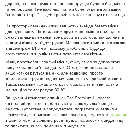
дерева, а це запорука того, що конструкція буде стійка, міцна
та непорушна. І не важливо, чи такі буйні будуть ігри ваших
"домашніх тигрів" — цей ігровий комплекс не зрушить із місця.
На просторих майданчиках ваш котик знайде багато місця
для відпочинку. Чотирилапим друзям неодмінно припаде до
смаку затишна лежанка, вона досить простора, так що навіть
великий кішок тут буде зручно. Масивні
стовпчики із сизалю
з діаметром 14,5 см
- вашому улюбленцю буде де
розгулятися, якщо він захоче поточити свої кігтики.
М'які, простьобані спальні місця, фіксуються за допомогою
липучки на дерев'яних дошках. Отже, вони не сповзають,
якщо котики рвуться на них, але водночас просто
знімаються і зручно надаються чищенню у пральній машині.
Також і великий гамак із легкістю можна зняти и випрати в
машинці за температури 30 °C.
Вишуканий комплекс для кішок Eco Premium L просто
створений для того, щоб дарувати вашому улюбленцю
радість. Тут можна й погумуватися, погратися кумедними
підвісними дзвіночками, і кігтики почесати, подрімати
годинник
інший, а можна валяжно розтягнуться на високій майданчику
та дивитися на всіх домашніх знижується.