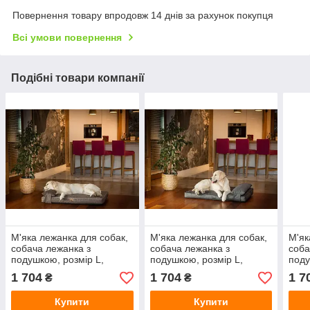
Повернення товару впродовж 14 днів за рахунок покупця
Всі умови повернення
Подібні товари компанії
М'яка лежанка для собак,
М'яка лежанка для собак,
М'як
собача лежанка з
собача лежанка з
соба
подушкою, розмір L,
подушкою, розмір L,
поду
коричневий колір
графіт
темн
1 704
1 704
1 7
₴
₴
Купити
Купити