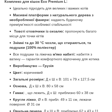
Комплекс для кішок Eco Premium L:
Ідеально підходить для великих і важких котів
Масивні платформи з натурального дерева з
необробленої фанери:
надають будиночку
преміум'якості особливої стабільності
Товсті стовпчики із сизалю:
пропонують багато
місця для точки кігтів
Знімні та до 30 °C чохли, що стираються, та
подушки (100% поліестер)
Все подушки та ліжечка
м'яко набиті:
набиття з
ватину — гарантія комфортного відпочинку для котика
Виробництво — Грузія
Цвет:
коричневий
Загальні розміри:
Д х Ш х В: 101 х 79 х 127,5 см
Основа,
Д х Ш х В: 80 х 58 см
Гамак:
, що лежить, Д х Ш: приблизно 60 х 38 см
Кругле ліжко
,
Ø х В: прибл. 49 х 11 см, лежачи
поверхня: Ø 31 см
Овальна печера
, Д х Ш х В: приблизно 62 х 43 х 11