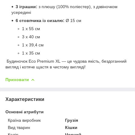
3 іграшки:
з плюшу (100% поліестер), з дзвіночком
усередині
6 стовпчика із сизалю:
Ø 15 см
1 x 55 см
3 x 40 см
1 x 39,4 см
1 x 35 см
Будиночок Eco Premium XL — це чудова якість, бездоганний
вигляд і котяче щастя в чистому вигляді!
Приховати
Характеристики
Основні атрибути
Країна виробник
Грузія
Вид тварин
Кішки
Колір
Чорний