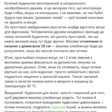
Котячий будиночок виготовлений із натурального
необробленого дерева, а це запорука того, що конструкція
буде стійка, міцна та непорушна. І не важливо, чи такі буйні
будуть ігри ваших "домашніх тигрів" — цей ігровий комплекс
не зрушить із місця.
На просторих майданчиках ваш котик знайде вдосталь місця
для відпочинку. Чотирилапим друзям неодмінно припаде до
смаку затишний будиночок, він досить просторий, так що
навіть великий кішці тут буде зручно. Масивні
стовпчики із
сизалю з діаметром 15 см
— вашому улюбленцю буде де
розгулятися, якщо він захоче поточити свої кігтики.
М'які, простьобані спальні місця, як і 2 м'які ліжечка з
високими краями фіксуються за допомогою липучки на
дерев'яних дошках. Отже, вони не сповзають, якщо котики
рвуться на них, але водночас просто знімаються і зручно
надаються чищенню у пральній машині. Також і великий
гамак із легкістю можна зняти и випрати в машинці за
температури 30 °C.
Вишуканий будиночок для кішок просто створений для того,
щоб дарувати вашому улюбленцю радість. Тут можна й
погумувати, погратися кумедними підвісними дзвіночками, і
кігтики почесати, подрімати
годинник
інший, а можна валяжно
розтягнутися на високій майданчику та дивитися на всіх