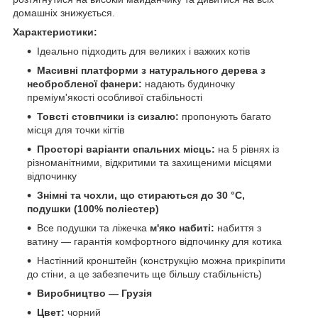
домашніх знижується.
Характеристики:
Ідеально підходить для великих і важких котів
Масивні платформи з натурального дерева з
необробленої фанери:
надають будиночку
преміум'якості особливої стабільності
Товсті стовпчики із сизалю:
пропонують багато
місця для точки кігтів
Просторі варіанти спальних місць:
на 5 рівнях із
різноманітними, відкритими та захищеними місцями
відпочинку
Знімні та чохли, що стираються до 30 °C,
подушки (100% поліестер)
Все подушки та ліжечка
м'яко набиті:
набиття з
ватину — гарантія комфортного відпочинку для котика
Настінний кронштейн (конструкцію можна прикріпити
до стіни, а це забезпечить ще більшу стабільність)
Виробництво — Грузія
Цвет:
чорний