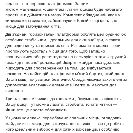
підлогою та першою платформою. За цим
містом маленьким кошенятам і літнім кішкам буде набагато
простіше підійматися нагору. Комплекс обладнаний двома
килимками із сизалю, забезпечуючи Вашій кішці ідеальне
місце для заточування кігтів.
Дві з'єднані горизонтальні платформи роблять цей будиночок
особливо стабільним і ідеальним для активної гри, а також
для відпочинку та приємних снів. Різноманітні спальні зони
пропонують удосталь місця для того, щоб затишно
влаштуватися або розтягнутися на весь зріст, а також зручний
гамак для повної релаксації! Відкриті майданчика ідеально
підходять для спостереження за тим, що відбувається
навколо. На найвищій платформі є м'який бортик, який дасть
Вашій кішці почуватися безпечно. Обидві ліжечка закріплені за
допомогою еластичних елементів і легко знімаються для
чищення.
Три плюшеві м'ячики з дзвіночками , безумовно, зацікавить
Вашу кішку. Тут можна лазити, стрибати, точити кігтики —
кішки все це просто обожнюють!
У цьому комплексі передбачено спальних місць, оглядових
майданчиків, місць для заточування кігтиків — все це робить
його ідеальним вибором для хатніх вихованців, і особливо