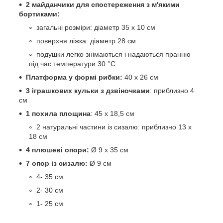
2 майданчики для спостереження з м'якими
бортиками:
загальні розміри: діаметр 35 х 10 см
поверхня ліжка: діаметр 28 см
подушки легко знімаються і надаються пранню
під час температури 30 °C
Платформа у формі рибки:
40 x 26 см
3 іграшкових кульки з дзвіночками
: приблизно 4
см
1 похила площина
: 45 x 18,5 см
2 натуральні частини із сизалю: приблизно 13 х
18 см
4 плюшеві опори:
Ø 9 x 35 см
7 опор із сизалю:
Ø 9 см
4- 35 см
2- 30 см
1- 25 см