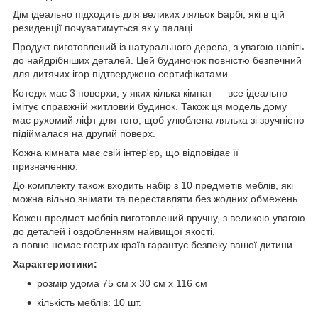
Дім ідеально підходить для великих ляльок Барбі, які в цій
резиденції почуватимуться як у палаці.
Продукт виготовлений із натурального дерева, з увагою навіть
до найдрібніших деталей. Цей будиночок повністю безпечний
для дитячих ігор підтверджено сертифікатами.
Котедж має 3 поверхи, у яких кілька кімнат — все ідеально
імітує справжній житловий будинок. Також ця модель дому
має рухомий ліфт для того, щоб улюблена лялька зі зручністю
підіймалася на другий поверх.
Кожна кімната має свій інтер'єр, що відповідає її
призначенню.
До комплекту також входить набір з 10 предметів меблів, які
можна вільно знімати та переставляти без жодних обмежень.
Кожен предмет меблів виготовлений вручну, з великою увагою
до деталей і оздобленням найвищої якості,
а повне немає гострих країв гарантує безпеку вашої дитини.
Характеристики:
розмір удома 75 ​​см х 30 см х 116 см
кількість меблів: 10 шт.