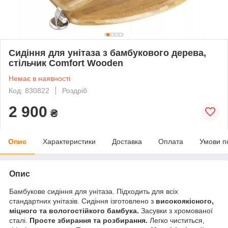
Сидіння для унітаза з бамбукового дерева,
стільчик Comfort Wooden
Немає в наявності
Код: 830822
Роздріб
2 900
₴
Опис
Характеристики
Доставка
Оплата
Умови п
Опис
Бамбукове сидіння для унітаза. Підходить для всіх
стандартних унітазів. Сидіння ізготовлено з
високоякісного,
міцного та вологостійкого бамбука.
Засувки з хромованої
сталі.
Просте збирання та розбирання.
Легко чиститься,