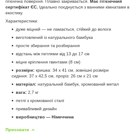
гігієнічна поверхня. Плавно закривається.
Має гігієнічний
сертифікат ЄС.
Ідеально поєднується з ванними кімнатами в
екостику.
Характеристики:
дуже міцний — не ламається, стійкий до вологи
виготовлений із натурального бамбука
просте збирання та розбирання
відстань між петлями від 13 до 17 см
міцне кріплення гвинтами (8 см)
розміри:
кришка: 34 х 41 см, зовнішні розміри
сидіння: 37 х 42,5 см, проріз: 26 см х 21 см
матеріал:
натуральний бамбук, хромований метал
вага:
2,7 кг
петлі з хромованої сталі
привабливий дизайн
виробництво — Німеччина
Приховати