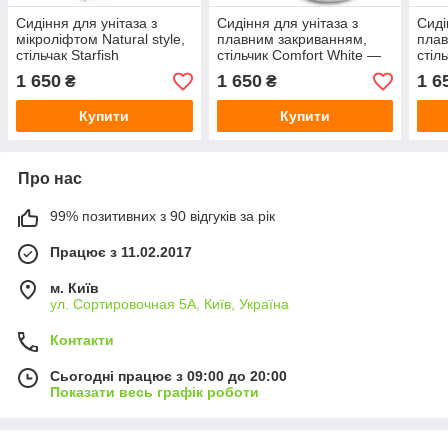
Сидіння для унітаза з
Сидіння для унітаза з
Сиді
мікроліфтом Natural style,
плавним закриванням,
плав
стільчак Starfish
стільчик Comfort White —
стіл
колір білий.
Drop
1 650
1 650
1 6
₴
₴
Купити
Купити
Про нас
99% позитивних з 90 відгуків за рік
Працює з 11.02.2017
м. Київ
ул. Сортировочная 5А, Київ, Україна
Контакти
Сьогодні працює з 09:00 до 20:00
Показати весь графік роботи