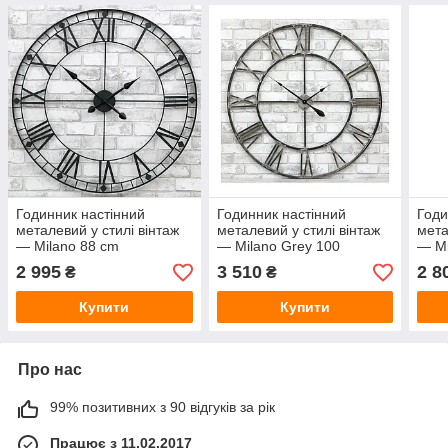
Годинник настінний
Годинник настінний
Годи
металевий у стилі вінтаж
металевий у стилі вінтаж
мета
— Milano 88 cm
— Milano Grey 100
— Mi
2 995
3 510
2 8
₴
₴
Купити
Купити
Про нас
99% позитивних з 90 відгуків за рік
Працює з 11.02.2017