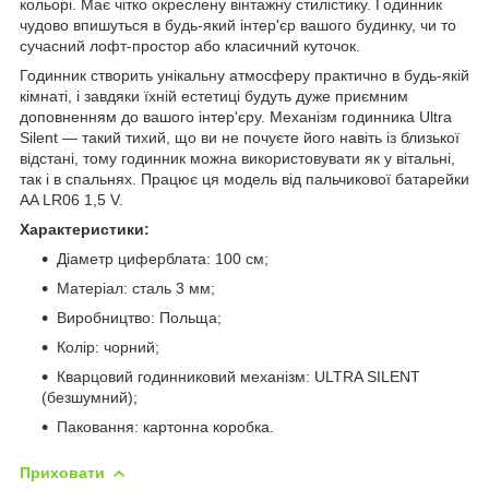
кольорі. Має чітко окреслену вінтажну стилістику. Годинник
чудово впишуться в будь-який інтер'єр вашого будинку, чи то
сучасний лофт-простор або класичний куточок.
Годинник створить унікальну атмосферу практично в будь-якій
кімнаті, і завдяки їхній естетиці будуть дуже приємним
доповненням до вашого інтер'єру. Механізм годинника Ultra
Silent — такий тихий, що ви не почуєте його навіть із близької
відстані, тому годинник можна використовувати як у вітальні,
так і в спальнях. Працює ця модель від пальчикової батарейки
AA LR06 1,5 V.
Характеристики:
Діаметр циферблата: 100 cм;
Матеріал: сталь 3 мм;
Виробництво: Польща;
Колір: чорний;
Кварцовий годинниковий механізм: ULTRA SILENT
(безшумний);
Паковання: картонна коробка.
Приховати