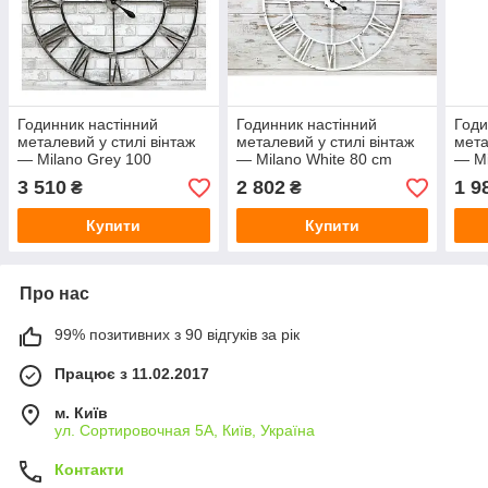
Годинник настінний
Годинник настінний
Годи
металевий у стилі вінтаж
металевий у стилі вінтаж
мета
— Milano Grey 100
— Milano White 80 cm
— Mi
3 510
2 802
1 9
₴
₴
Купити
Купити
Про нас
99% позитивних з 90 відгуків за рік
Працює з 11.02.2017
м. Київ
ул. Сортировочная 5А, Київ, Україна
Контакти