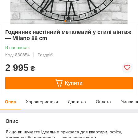
Годинник настінний металевий у стилі вінтаж
— Milano 88 cm
В наявності
Код: 830854
Роздріб
2 995
₴
Купити
Опис
Характеристики
Доставка
Оплата
Умови п
Опис
Якщо ви шукаєте ідеальне прикраса для квартири, офісу,
магазину або ресторану — вона перед вами.