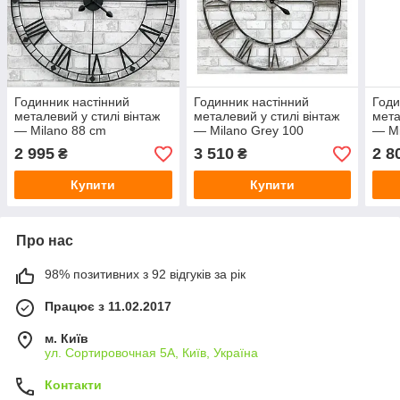
Годинник настінний
Годинник настінний
Годи
металевий у стилі вінтаж
металевий у стилі вінтаж
мета
— Milano 88 cm
— Milano Grey 100
— Mi
2 995
3 510
2 8
₴
₴
Купити
Купити
Про нас
98% позитивних з 92 відгуків за рік
Працює з 11.02.2017
м. Київ
ул. Сортировочная 5А, Київ, Україна
Контакти