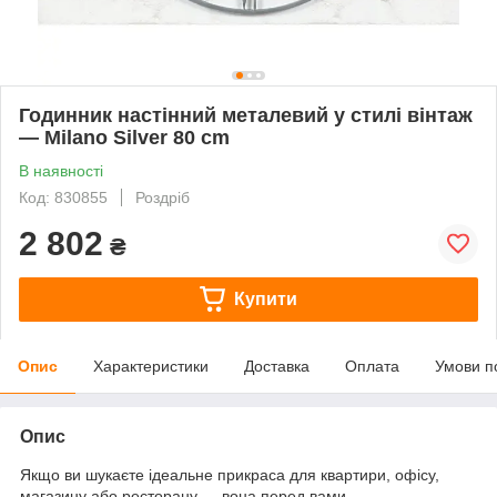
Годинник настінний металевий у стилі вінтаж
— Milano Silver 80 cm
В наявності
Код: 830855
Роздріб
2 802
₴
Купити
Опис
Характеристики
Доставка
Оплата
Умови п
Опис
Якщо ви шукаєте ідеальне прикраса для квартири, офісу,
магазину або ресторану — вона перед вами.