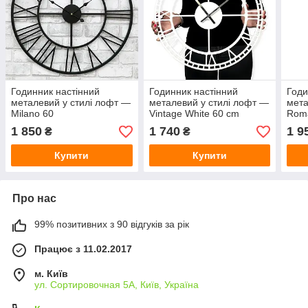
Годинник настінний
Годинник настінний
Годи
металевий у стилі лофт —
металевий у стилі лофт —
мета
Milano 60
Vintage White 60 cm
Roma
1 850
1 740
1 9
₴
₴
Купити
Купити
Про нас
99% позитивних з 90 відгуків за рік
Працює з 11.02.2017
м. Київ
ул. Сортировочная 5А, Київ, Україна