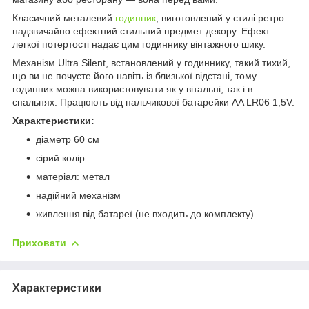
Класичний металевий
годинник
, виготовлений у стилі ретро —
надзвичайно ефектний стильний предмет декору. Ефект
легкої потертості надає цим годиннику вінтажного шику.
Механізм Ultra Silent, встановлений у годиннику, такий тихий,
що ви не почуєте його навіть із близької відстані, тому
годинник можна використовувати як у вітальні, так і в
спальнях. Працюють від пальчикової батарейки AA LR06 1,5V.
Характеристики:
діаметр 60 см
сірий колір
матеріал: метал
надійний механізм
живлення від батареї (не входить до комплекту)
Приховати
Характеристики