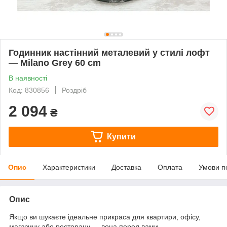
Годинник настінний металевий у стилі лофт
— Milano Grey 60 cm
В наявності
Код: 830856
Роздріб
2 094
₴
Купити
Опис
Характеристики
Доставка
Оплата
Умови п
Опис
Якщо ви шукаєте ідеальне прикраса для квартири, офісу,
магазину або ресторану — вона перед вами.