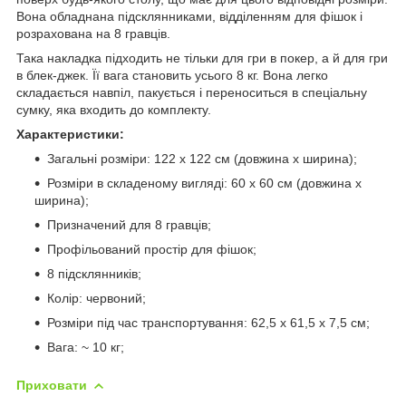
Вона обладнана підсклянниками, відділенням для фішок і
розрахована на 8 гравців.
Така накладка підходить не тільки для гри в покер, а й для гри
в блек-джек. Її вага становить усього 8 кг. Вона легко
складається навпіл, пакується і переноситься в спеціальну
сумку, яка входить до комплекту.
Характеристики:
Загальні розміри: 122 х 122 см (довжина х ширина);
Розміри в складеному вигляді: 60 х 60 см (довжина х
ширина);
Призначений для 8 гравців;
Профільований простір для фішок;
8 підсклянників;
Колір: червоний;
Розміри під час транспортування: 62,5 х 61,5 х 7,5 см;
Вага: ~ 10 кг;
Приховати