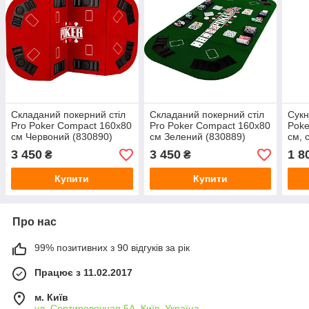
Складаний покерний стіл
Складаний покерний стіл
Сукн
Pro Poker Compact 160x80
Pro Poker Compact 160x80
Poke
см Червоний (830890)
см Зелений (830889)
см, 
3 450
3 450
1 8
₴
₴
Купити
Купити
Про нас
99% позитивних з 90 відгуків за рік
Працює з 11.02.2017
м. Київ
ул. Сортировочная 5А, Київ, Україна