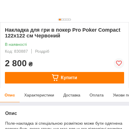
Накладка для гри в покер Pro Poker Compact
122x122 см Червоний
В наявності
Код: 830887
Роздріб
2 800
₴
Купити
Опис
Характеристики
Доставка
Оплата
Умови п
Опис
Поле-накладка зі спеціальною розміткою може бути одягнена
поверх будь-якого столу, що має для цього відповідні розміри.