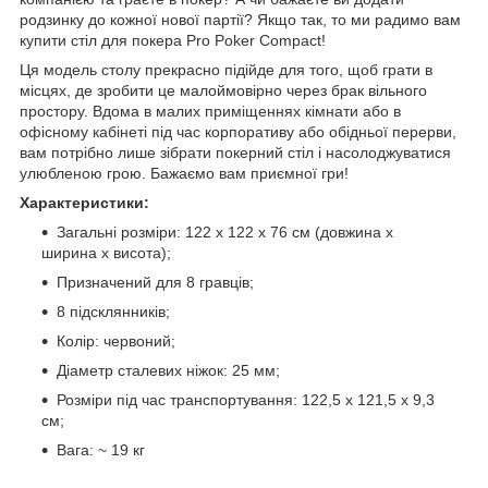
родзинку до кожної нової партії? Якщо так, то ми радимо вам
купити стіл для покера Pro Poker Compact!
Ця модель столу прекрасно підійде для того, щоб грати в
місцях, де зробити це малоймовірно через брак вільного
простору. Вдома в малих приміщеннях кімнати або в
офісному кабінеті під час корпоративу або обідньої перерви,
вам потрібно лише зібрати покерний стіл і насолоджуватися
улюбленою грою. Бажаємо вам приємної гри!
Характеристики:
Загальні розміри: 122 х 122 х 76 см (довжина х
ширина х висота);
Призначений для 8 гравців;
8 підсклянників;
Колір: червоний;
Діаметр сталевих ніжок: 25 мм;
Розміри під час транспортування: 122,5 х 121,5 х 9,3
см;
Вага: ~ 19 кг