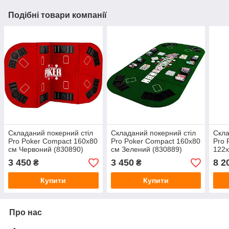
Подібні товари компанії
Складаний покерний стіл
Складаний покерний стіл
Скла
Pro Poker Compact 160x80
Pro Poker Compact 160x80
Pro 
см Червоний (830890)
см Зелений (830889)
122x
(830
3 450
3 450
8 2
₴
₴
Купити
Купити
Про нас