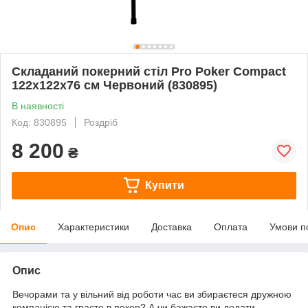
Складаний покерний стіл Pro Poker Compact
122x122x76 см Червоний (830895)
В наявності
Код: 830895
Роздріб
8 200
₴
Купити
Опис
Характеристики
Доставка
Оплата
Умови п
Опис
Вечорами та у вільний від роботи час ви збираєтеся дружною
компанією та граєте в покер? А чи бажаєте ви додати