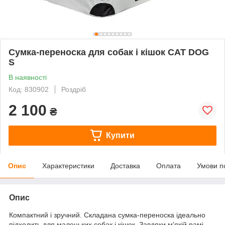
Сумка-переноска для собак і кішок CAT DOG
S
В наявності
Код: 830902
Роздріб
2 100
₴
Купити
Опис
Характеристики
Доставка
Оплата
Умови п
Опис
Компактний і зручний. Складана сумка-переноска ідеально
підходить для маленьких собак і кішок. Завдяки м'якій рамі