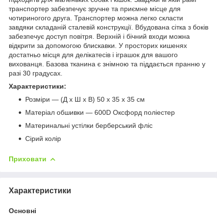
транспортер забезпечує зручне та приємне місце для
чотириногого друга. Транспортер можна легко скласти
завдяки складаній сталевій конструкції. Вбудована сітка з боків
забезпечує доступ повітря. Верхній і бічний входи можна
відкрити за допомогою блискавки. У просторих кишенях
достатньо місця для делікатесів і іграшок для вашого
вихованця. Базова тканина є знімною та піддається пранню у
разі 30 градусах.
Характеристики:
Розміри — (Д х Ш х В) 50 х 35 х 35 см
Матеріал обшивки — 600D Оксфорд поліестер
Материнальні устілки берберський фліс
Сірий колір
Приховати
Характеристики
Основні