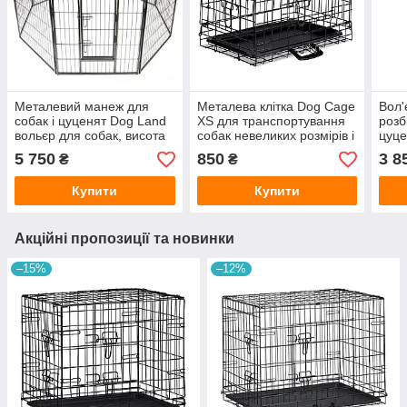
Металевий манеж для
Металева клітка Dog Cage
Вол'
собак і цуценят Dog Land
XS для транспортування
розб
вольєр для собак, висота
собак невеликих розмірів і
цуце
100 см
котів — 48 x 33 x 41 см
для 
5 750
850
3 8
₴
₴
см
Купити
Купити
Акційні пропозиції та новинки
–15%
–12%