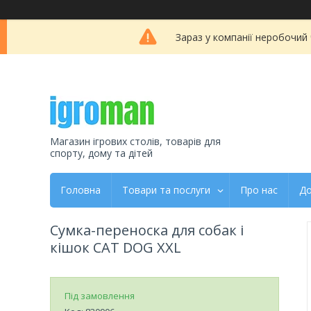
Зараз у компанії неробочий
Магазин ігрових столів, товарів для
спорту, дому та дітей
Головна
Товари та послуги
Про нас
До
Сумка-переноска для собак і
кішок CAT DOG XXL
Під замовлення