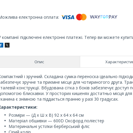
У компанії підключені електронні платежі. Тепер ви можете купит
Опис
Характеристи
Компактний і зручний. Складана сумка-переноска ідеально підходи
забезпечує зручне та приємне місце для чотириногого друга. Тра
сталевій конструкції. Вбудована сітка з боків забезпечує доступ п
допомогою блискавки. У просторих кишенях достатньо місця для д
тканина є знімною та піддається пранню у разі 30 градусах.
Характеристики:
Розміри — (Д х Ш х В) 92 х 64 х 64 см
Матеріал обшивки — 600D Оксфорд поліестер
Материнальні устілки берберський фліс
Сірий колір