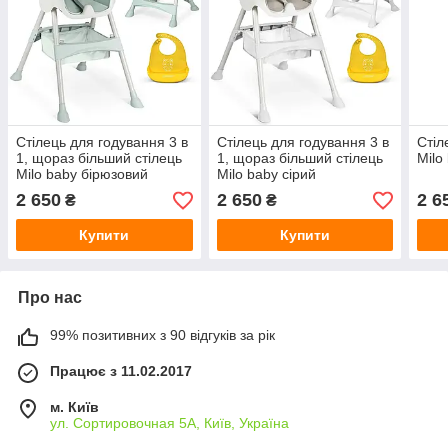
Стілець для годування 3 в
Стілець для годування 3 в
Стіл
1, щораз більший стілець
1, щораз більший стілець
Milo
Milo baby бірюзовий
Milo baby сірий
2 650
2 650
2 6
₴
₴
Купити
Купити
Про нас
99% позитивних з 90 відгуків за рік
Працює з 11.02.2017
м. Київ
ул. Сортировочная 5А, Київ, Україна