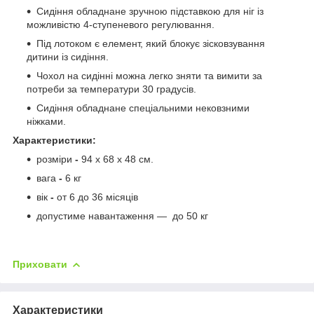
Сидіння обладнане зручною підставкою для ніг із
можливістю 4-ступеневого регулювання.
Під лотоком є елемент, який блокує зісковзування
дитини із сидіння.
Чохол на сидінні можна легко зняти та вимити за
потреби за температури 30 градусів.
Сидіння обладнане спеціальними нековзними
ніжками.
Характеристики:
розміри
-
94 х 68 х 48 см.
вага
-
6 кг
вік
-
от 6 до 36 місяців
допустиме навантаження —
до 50 кг
Приховати
Характеристики