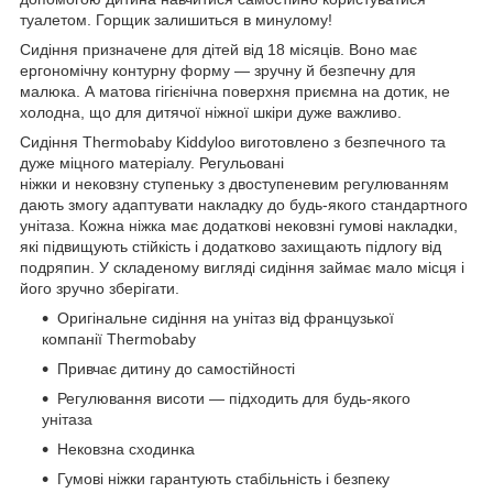
туалетом. Горщик залишиться в минулому!
Сидіння призначене для дітей від 18 місяців. Воно має
ергономічну контурну форму — зручну й безпечну для
малюка. А матова гігієнічна поверхня приємна на дотик, не
холодна, що для дитячої ніжної шкіри дуже важливо.
Сидіння Thermobaby Kiddyloo виготовлено з безпечного та
дуже міцного матеріалу. Регульовані
ніжки и нековзну ступеньку з двоступеневим регулюванням
дають змогу адаптувати накладку до будь-якого стандартного
унітаза. Кожна ніжка має додаткові нековзні гумові накладки,
які підвищують стійкість і додатково захищають підлогу від
подряпин. У складеному вигляді сидіння займає мало місця і
його зручно зберігати.
Оригінальне сидіння на унітаз від французької
компанії Thermobaby
Привчає дитину до самостійності
Регулювання висоти — підходить для будь-якого
унітаза
Нековзна сходинка
Гумові ніжки гарантують стабільність і безпеку