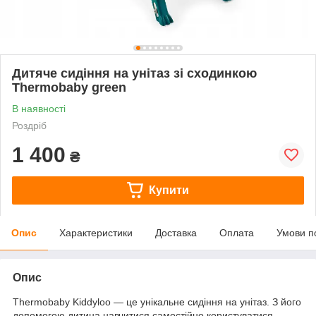
Дитяче сидіння на унітаз зі сходинкою
Thermobaby green
В наявності
Роздріб
1 400
₴
Купити
Опис
Характеристики
Доставка
Оплата
Умови п
Опис
Thermobaby Kiddyloo — це унікальне сидіння на унітаз. З його
допомогою дитина навчитися самостійно користуватися