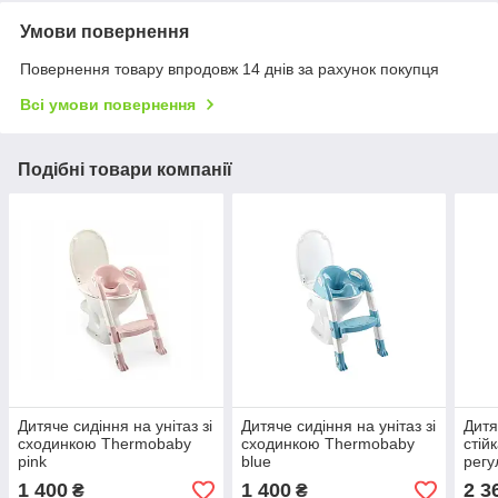
Умови повернення
Повернення товару впродовж 14 днів за рахунок покупця
Всі умови повернення
Подібні товари компанії
Дитяче сидіння на унітаз зі
Дитяче сидіння на унітаз зі
Дитя
сходинкою Thermobaby
сходинкою Thermobaby
стій
pink
blue
регу
1 400
1 400
2 3
₴
₴