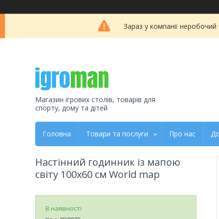
Зараз у компанії неробочий
Магазин ігрових столів, товарів для
спорту, дому та дітей
Головна
Товари та послуги
Про нас
До
Настінний годинник із мапою
світу 100x60 см World map
В наявності