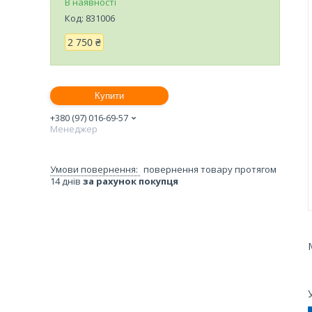
В наявності
Код:
831006
2 750 ₴
Купити
+380 (97) 016-69-57
Менеджер
повернення товару протягом
14 днів
за рахунок покупця