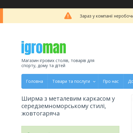
Зараз у компанії неробоч
Магазин ігрових столів, товарів для
спорту, дому та дітей
Головна
Товари та послуги
Про нас
До
Ширма з металевим каркасом у
середземноморському стилі,
жовтогаряча