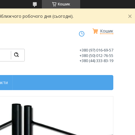
Кошик
йближчого робочого дня (сьогодні).
Кошик
+380 (97) 016-69-57
+380 (50) 012-76-55
+380 (44) 333-83-19
акти