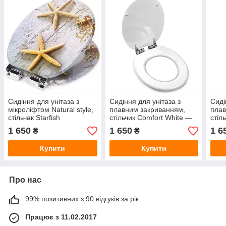
Сидіння для унітаза з
Сидіння для унітаза з
Сиді
мікроліфтом Natural style,
плавним закриванням,
плав
стільчак Starfish
стільчик Comfort White —
стіл
колір білий.
Drop
1 650
1 650
1 6
₴
₴
Купити
Купити
Про нас
99% позитивних з 90 відгуків за рік
Працює з 11.02.2017