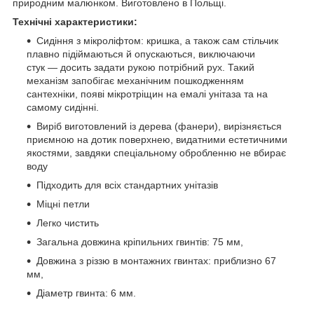
природним малюнком. Виготовлено в Польщі.
Технічні характеристики:
Сидіння з мікроліфтом: кришка, а також сам стільчик
плавно підіймаються й опускаються, виключаючи
стук — досить задати рукою потрібний рух. Такий
механізм запобігає механічним пошкодженням
сантехніки, появі мікротріщин на емалі унітаза та на
самому сидінні.
Виріб виготовлений із дерева (фанери), вирізняється
приємною на дотик поверхнею, видатними естетичними
якостями, завдяки спеціальному обробленню не вбирає
воду
Підходить для всіх стандартних унітазів
Міцні петли
Легко чистить
Загальна довжина кріпильних гвинтів: 75 мм,
Довжина з різзю в монтажних гвинтах: приблизно 67
мм,
Діаметр гвинта: 6 мм.