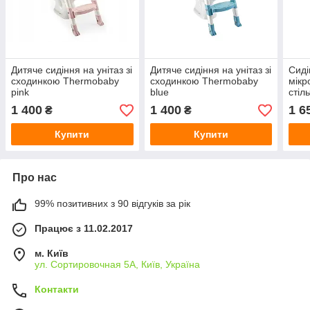
Дитяче сидіння на унітаз зі
Дитяче сидіння на унітаз зі
Сиді
сходинкою Thermobaby
сходинкою Thermobaby
мікр
pink
blue
стіль
1 400
1 400
1 6
₴
₴
Купити
Купити
Про нас
99% позитивних з 90 відгуків за рік
Працює з 11.02.2017
м. Київ
ул. Сортировочная 5А, Київ, Україна
Контакти