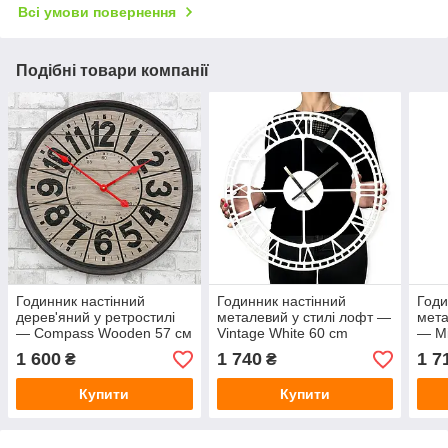
Всі умови повернення
Подібні товари компанії
Годинник настінний
Годинник настінний
Годи
дерев'яний у ретростилі
металевий у стилі лофт —
мета
— Compass Wooden 57 см
Vintage White 60 cm
— Mi
1 600
1 740
1 7
₴
₴
Купити
Купити