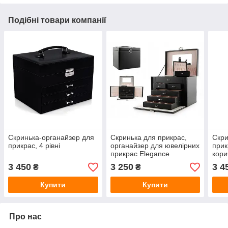
Подібні товари компанії
Скринька-органайзер для
Скринька для прикрас,
Скри
прикрас, 4 рівні
органайзер для ювелірних
прик
прикрас Elegance
кори
3 450
3 250
3 4
₴
₴
Купити
Купити
Про нас