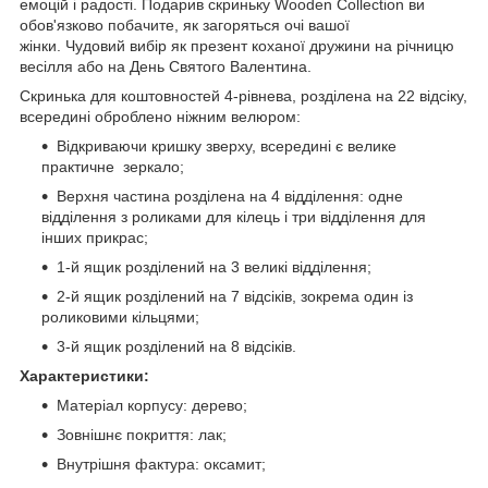
емоцій і радості. Подарив скриньку Wooden Collection ви
обов'язково побачите, як загоряться очі вашої
жінки. Чудовий вибір як презент коханої дружини на річницю
весілля або на День Святого Валентина.
Скринька для коштовностей 4-рівнева, розділена на 22 відсіку,
всередині оброблено ніжним велюром:
Відкриваючи кришку зверху, всередині є велике
практичне зеркало;
Верхня частина розділена на 4 відділення: одне
відділення з роликами для кілець і три відділення для
інших прикрас;
1-й ящик розділений на 3 великі відділення;
2-й ящик розділений на 7 відсіків, зокрема один із
роликовими кільцями;
3-й ящик розділений на 8 відсіків.
Характеристики:
Матеріал корпусу: дерево;
Зовнішнє покриття: лак;
Внутрішня фактура: оксамит;