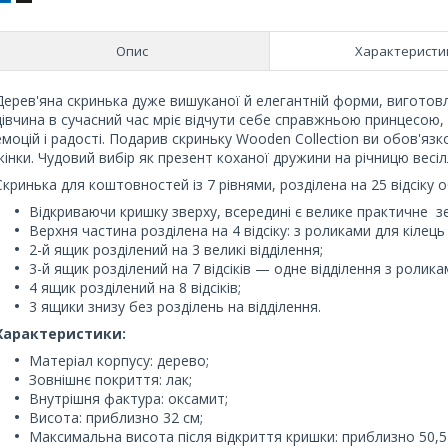
Опис
Характеристи
Дерев'яна скринька дуже вишуканої й елегантній форми, виготов
дівчина в сучасний час мріє відчути себе справжньою принцесою,
емоцій і радості. Подарив скриньку Wooden Collection ви обов'яз
жінки. Чудовий вибір як презент коханої дружини на річницю весі
Скринька для коштовностей із 7 рівнями, розділена на 25 відсіку
Відкриваючи кришку зверху, всередині є велике практичне з
Верхня частина розділена на 4 відсіку: з роликами для кілець
2-й ящик розділений на 3 великі відділення;
3-й ящик розділений на 7 відсіків — одне відділення з роликам
4 ящик розділений на 8 відсіків;
3 ящики знизу без розділень на відділення.
Характеристики:
Матеріал корпусу: дерево;
Зовнішнє покриття: лак;
Внутрішня фактура: оксамит;
Висота: приблизно 32 см;
Максимальна висота після відкриття кришки: приблизно 50,5