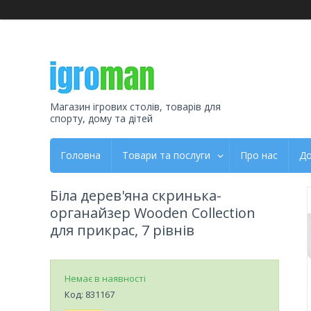
Магазин ігрових столів, товарів для
спорту, дому та дітей
Головна
Товари та послуги
Про нас
До
Біла дерев'яна скринька-
органайзер Wooden Collection
для прикрас, 7 рівнів
Немає в наявності
Код:
831167