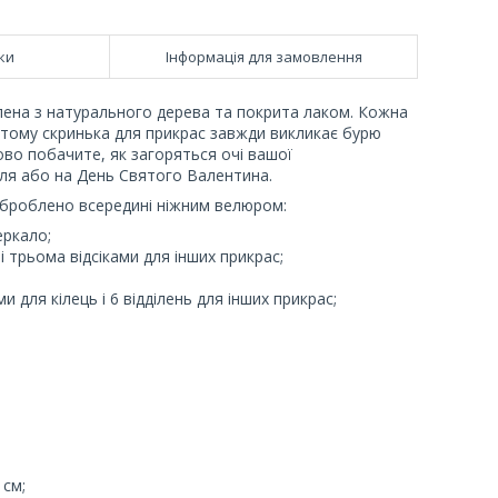
ки
Інформація для замовлення
лена з натурального дерева та покрита лаком. Кожна
 тому скринька для прикрас завжди викликає бурю
ково побачите, як загоряться очі вашої
лля або на День Святого Валентина.
 оброблено всередині ніжним велюром:
еркало;
 і трьома відсіками для інших прикрас;
и для кілець і 6 відділень для інших прикрас;
 см;