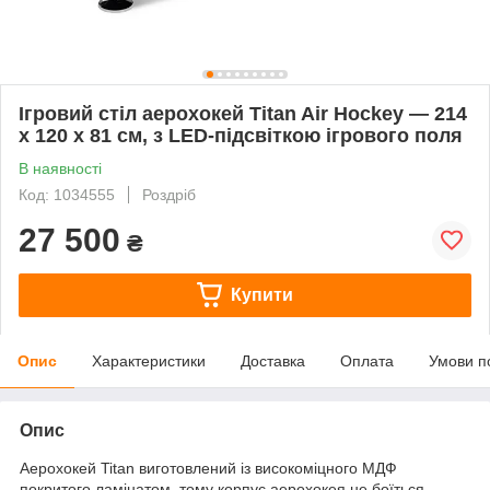
Ігровий стіл аерохокей Titan Air Hockey — 214
x 120 x 81 см, з LED-підсвіткою ігрового поля
В наявності
Код: 1034555
Роздріб
27 500
₴
Купити
Опис
Характеристики
Доставка
Оплата
Умови п
Опис
Аерохокей Titan виготовлений із високоміцного МДФ
покритого ламінатом, тому корпус аерохокея не боїться