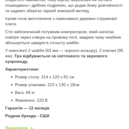
пошкоджень і дрібних подряпин, що додає йому довговічності
та надовго зберігає гарний зовнішній вигляд.
Ігрове поле виготовлене з ламінованої деревно-стружкової
плити.
Стіл забезпечений потужним компресором, який нагнітає
повітря через отвори на ігровому полі, завдяки чому неабияк
збільшується швидкість польоту шайби.
У комплекті 2 шайби (63 мм — чорного кольору), 2 ключки (95
мм).
Гра відбувається за світлового та звукового
супроводу.
Характеристики:
Розмір столу: 214 х 120 х 81 см
Розмір упаковки: 223 х 130 х 18см
Вага: 68 кг
Живлення: 220 В
Гарантія — 12 місяців
Родина бренда - США
Приховати