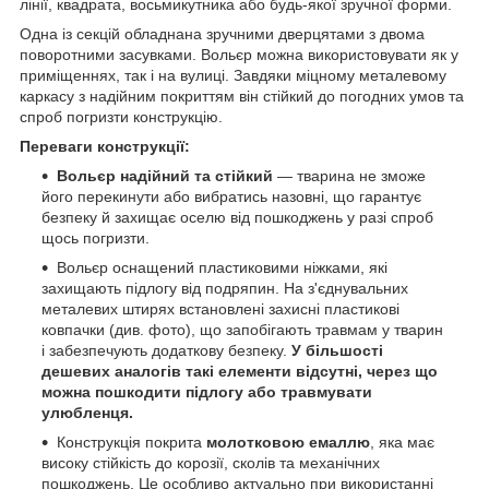
лінії, квадрата, восьмикутника або будь-якої зручної форми.
Одна із секцій обладнана зручними дверцятами з двома
поворотними засувками. Вольєр можна використовувати як у
приміщеннях, так і на вулиці. Завдяки міцному металевому
каркасу з надійним покриттям він стійкий до погодних умов та
спроб погризти конструкцію.
Переваги конструкції:
Вольєр надійний та стійкий
— тварина не зможе
його перекинути або вибратись назовні, що гарантує
безпеку й захищає оселю від пошкоджень у разі спроб
щось погризти.
Вольєр оснащений пластиковими ніжками, які
захищають підлогу від подряпин. На з'єднувальних
металевих штирях встановлені захисні пластикові
ковпачки (див. фото), що запобігають травмам у тварин
і забезпечують додаткову безпеку.
У більшості
дешевих аналогів такі елементи відсутні, через що
можна пошкодити підлогу або травмувати
улюбленця.
Конструкція покрита
молотковою емаллю
, яка має
високу стійкість до корозії, сколів та механічних
пошкоджень. Це особливо актуально при використанні