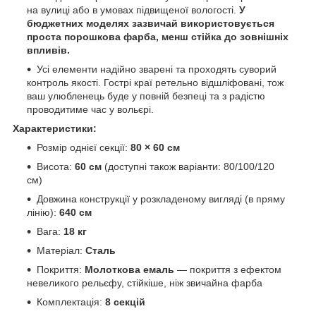
на вулиці або в умовах підвищеної вологості.
У
бюджетних моделях зазвичай використовується
проста порошкова фарба, менш стійка до зовнішніх
впливів.
Усі елементи надійно зварені та проходять суворий
контроль якості. Гострі краї ретельно відшліфовані, тож
ваш улюбленець буде у повній безпеці та з радістю
проводитиме час у вольєрі.
Характеристики:
Розмір однієї секції:
80 × 60 см
Висота:
60 см
(доступні також варіанти: 80/100/120
см)
Довжина конструкції у розкладеному вигляді (в пряму
лінію):
640 см
Вага:
18 кг
Матеріал:
Сталь
Покриття:
Молоткова емаль
— покриття з ефектом
невеликого рельєфу, стійкіше, ніж звичайна фарба
Комплектація:
8 секцій