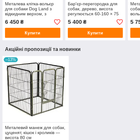
Металева клітка-вольєр
Бар'єр-перегородка для
Мет
для собаки Dog Land з
собак, дерево, висота
соба
відкидним верхом, з
регулюється 60-160 × 75
воль
піддоном
см
100 
6 450
5 400
5 7
₴
₴
Купити
Купити
Акційні пропозиції та новинки
–13%
Металевий манеж для собак,
цуценят, кішок і кроликів —
висота 80 см