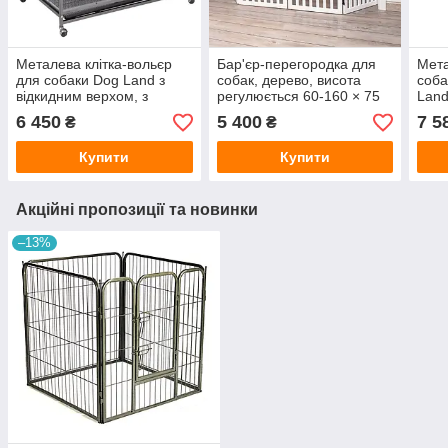
Металева клітка-вольєр
Бар'єр-перегородка для
Мет
для собаки Dog Land з
собак, дерево, висота
соба
відкидним верхом, з
регулюється 60-160 × 75
Land
піддоном
см
висо
6 450
5 400
7 5
₴
₴
Купити
Купити
Акційні пропозиції та новинки
–13%