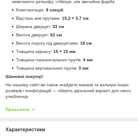
невеликого рельєфу, стійкіше, ніж звичайна фарба
Комплектація:
8 секцій
Відстань між прутами:
15,2 × 3,7 см
Ширина дверцят:
33 см
Висота дверцят:
62
см
Висота порогу під дверцятами:
18 см
Товщина каркасу:
15 × 15 мм
Товщина горизонтальних прутів:
4 мм
Товщина вертикальних прутів:
3 мм
Шановні покупці!
На нашому сайті ви також знайдете манежі та вольєри інших
розмірів і конфігурацій — оберіть ідеальний варіант для свого
улюбленця.
Приховати
Характеристики