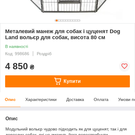
Металевий манеж для собак і цуценят Dog
Land вольєр для собак, висота 80 см
В наявності
Код: 998686
Роздріб
4 850
₴
Купити
Опис
Характеристики
Доставка
Оплата
Умови п
Опис
Модульний вольєр чудово підходить як для цуценят, так і для
дорослих собак, які не зможуть його перестрибнути.