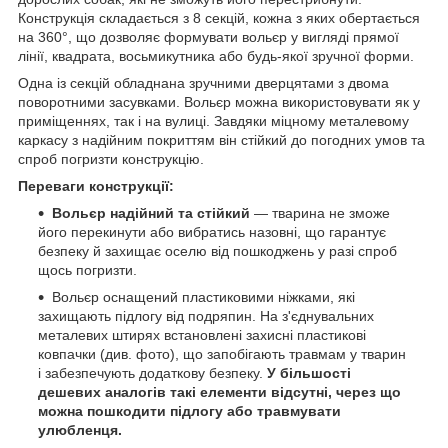
Конструкція складається з 8 секцій, кожна з яких обертається
на 360°, що дозволяє формувати вольєр у вигляді прямої
лінії, квадрата, восьмикутника або будь-якої зручної форми.
Одна із секцій обладнана зручними дверцятами з двома
поворотними засувками. Вольєр можна використовувати як у
приміщеннях, так і на вулиці. Завдяки міцному металевому
каркасу з надійним покриттям він стійкий до погодних умов та
спроб погризти конструкцію.
Переваги конструкції:
Вольєр надійний та стійкий
— тварина не зможе
його перекинути або вибратись назовні, що гарантує
безпеку й захищає оселю від пошкоджень у разі спроб
щось погризти.
Вольєр оснащений пластиковими ніжками, які
захищають підлогу від подряпин. На з'єднувальних
металевих штирях встановлені захисні пластикові
ковпачки (див. фото), що запобігають травмам у тварин
і забезпечують додаткову безпеку.
У більшості
дешевих аналогів такі елементи відсутні, через що
можна пошкодити підлогу або травмувати
улюбленця.