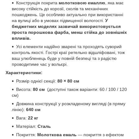
Конструкція покрита
молотковою емаллю
, яка має
високу стійкість до корозії, сколів та механічних
пошкоджень. Це особливо актуально при використанні
на вулиці або в умовах підвищеної вологості.
У
бюджетних моделях зазвичай використовується
проста порошкова фарба, менш стійка до зовнішніх
впливів.
Усі елементи надійно зварені та проходять суворий
контроль якості. Гострі краї ретельно відшліфовані, тож
ваш улюбленець буде у повній безпеці та з радістю
проводитиме час у вольєрі.
Характеристики:
Розмір однієї секції:
80 × 80 см
Висота:
8
0 с
м
(доступні також варіанти: 60 / 100 / 120
см)
Довжина конструкції у розкладеному вигляді (в пряму
лінію):
640 см
Вага:
22
кг
Матеріал:
Сталь
Покриття:
Молоткова емаль
— покриття з ефектом