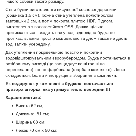
іншого собаки такого розміру.
Стіни будки виготовлені з висушеної соснової деревини
(обшивка 1,5 см). Кожна стіна утеплена полістиролом
завтовшки 2 см, а потім покрита плитою HDF. Підлога
виготовлена з вологостійкого OSB. Дошки щільно
притискаються і входять паз у паз, відповідно будка не
протікає, вільний простір між землею та дном також не дасть
воді затікти усередину.
Дах утеплений покрівельною повстю й покритий
водовідштовхувальним єврорубероїдом. Будка постачається в
розібраному вигляді (це заощаджує ваші гроші на
пересилання) і не пофарбована (фарба в комплекті). Легко
складається. Болти й інструкція зі збирання в комплекті.
Як подарунок у комплекті з будкою, постачається
прозора шторка, яка утримує тепло всередині!!!
Характеристики:
Висота 62 см;
Довжина: 81 см;
Ширина 68 см;
Лежак 70 см х 50 см;