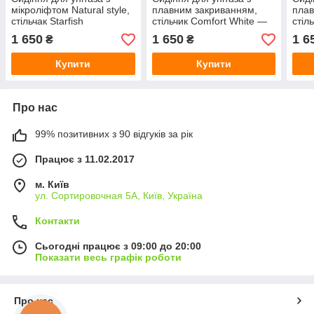
мікроліфтом Natural style,
плавним закриванням,
плав
стільчак Starfish
стільчик Comfort White —
стіл
колір білий.
Drop
1 650
1 650
1 6
₴
₴
Купити
Купити
Про нас
99% позитивних з 90 відгуків за рік
Працює з 11.02.2017
м. Київ
ул. Сортировочная 5А, Київ, Україна
Контакти
Сьогодні працює з 09:00 до 20:00
Показати весь графік роботи
Про нас