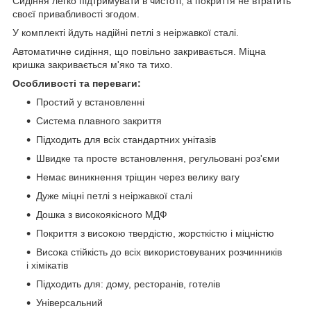
Сидіння легко підтримувати в чистоті, а покриття не втратить
своєї привабливості згодом.
У комплекті йдуть надійні петлі з неіржавкої сталі.
Автоматичне сидіння, що повільно закривається. Міцна
кришка закривається м'яко та тихо.
Особливості та переваги:
Простий у встановленні
Система плавного закриття
Підходить для всіх стандартних унітазів
Швидке та просте встановлення, регульовані роз'єми
Немає виникнення тріщин через велику вагу
Дуже міцні петлі з неіржавкої сталі
Дошка з високоякісного МДФ
Покриття з високою твердістю, жорсткістю і міцністю
Висока стійкість до всіх використовуваних розчинників
і хімікатів
Підходить для: дому, ресторанів, готелів
Універсальний