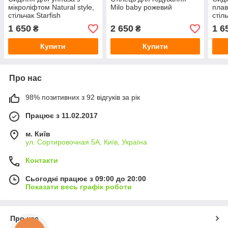
мікроліфтом Natural style,
Milo baby рожевий
плав
стільчак Starfish
стіл
колі
1 650
2 650
1 6
₴
₴
Купити
Купити
Про нас
98% позитивних з 92 відгуків за рік
Працює з 11.02.2017
м. Київ
ул. Сортировочная 5А, Київ, Україна
Контакти
Сьогодні працює з 09:00 до 20:00
Показати весь графік роботи
Про нас