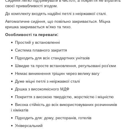
Сидіння легко підтримувати в чистоті, а покриття не втратить
своєї привабливості згодом.
До комплекту входять надійні петлі з неіржавкої сталі.
Автоматичне сидіння, що повільно закривається. Міцна
кришка закривається м'яко та тихо.
Особливості та переваги:
Простий у встановленні
Система плавного закриття
Підходить для всіх стандартних унітазів
Швидке та просте встановлення, регульовані роз'єми
Немає виникнення тріщин через велику вагу
Дуже міцні петлі з неіржавкої сталі
Дошка з високоякісного МДФ
Покриття з високою твердістю, жорсткістю і міцністю
Висока стійкість до всіх використовуваних розчинників
і хімікатів
Підходить для: дому, ресторанів, готелів
Універсальний