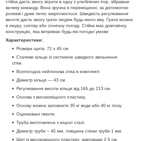
стійка дасть змогу зіграти в одну з улюблених ігор, зібравши
велику команду. Вона зручна в переміщенні, за допомогою
роликів і дуже легко закріплюється. Швидкість регулювання
висоти дасть змогу грати людям будь-якого віку. Грати можна
в хмуру, снігову або сонячну погоду. Стійка має довговічну
конструкцію, яка витримає будь-які погодні умови.
Характеристики:
Розміри щита: 71 х 45 см.
Сталеве кільце із системою швидкого звільнення
сітки.
Всепогодна нейлонова сітка в комплекті.
Діаметр кільця — 43 см.
Регулювання висоти кільця від 165 до 213 см.
Основа з високоміцного пластику.
Основу можна заповнити 35 кг води або 40 кг піску.
Оцинковані гвинти.
Труба виготовлена з міцної сталі.
Діаметр труби ~ 45 мм, товщина стінки труби 1 мм.
Щит із високоміцного пластику, завтовшки 2,5 см.