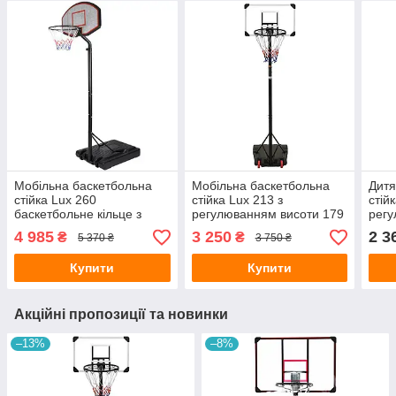
Мобільна баскетбольна
Мобільна баскетбольна
Дитя
стійка Lux 260
стійка Lux 213 з
стій
баскетбольне кільце з
регулюванням висоти 179
регу
регулюванням висоти
— 213 см
4 985
3 250
2 3
₴
₴
5 370 ₴
3 750 ₴
Купити
Купити
Акційні пропозиції та новинки
–13%
–8%