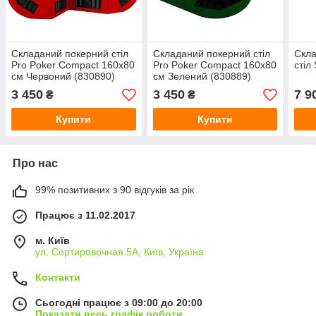
Складаний покерний стіл
Складаний покерний стіл
Скла
Pro Poker Compact 160x80
Pro Poker Compact 160x80
стіл
см Червоний (830890)
см Зелений (830889)
3 450
3 450
7 9
₴
₴
Купити
Купити
Про нас
99% позитивних з 90 відгуків за рік
Працює з 11.02.2017
м. Київ
ул. Сортировочная 5А, Київ, Україна
Контакти
Сьогодні працює з 09:00 до 20:00
Показати весь графік роботи