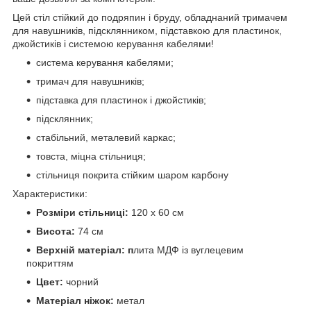
Цей стіл стійкий до подряпин і бруду, обладнаний тримачем
для навушників, підсклянником, підставкою для пластинок,
джойстиків і системою керування кабелями!
система керування кабелями;
тримач для навушників;
підставка для пластинок і джойстиків;
підсклянник;
стабільний, металевий каркас;
товста, міцна стільниця;
стільниця покрита стійким шаром карбону
Характеристики:
Розміри стільниці:
120 х 60 см
Висота:
74 см
Верхній матеріал: п
лита МДФ із вуглецевим
покриттям
Цвет:
чорний
Матеріал ніжок:
метал